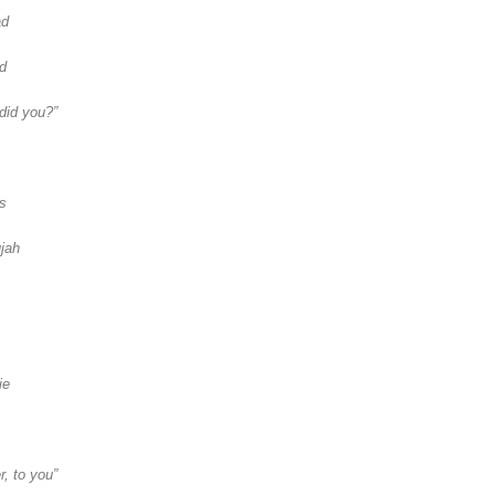
ad
d
did you?”
ss
ujah
ie
, to you”