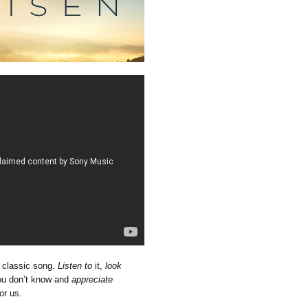
s classic song.
Listen to
it,
look
ou don’t know and
appreciate
or us.