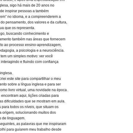
glesa, sigo há mais de 20 anos no
 de inspirar pessoas a também
rem” no idioma, e a compreenderem a
a do pensamento, dos valores e da cultura,
gua que os representa.
igo, buscando conhecimento e
oamento também nas áreas que fornecem
to ao processo ensino-aprendizagem,
dagogia, a psicologia e a neurociência.
 tem um simples motivo: ver você
, interagindo e fluindo com confiança
inglesa.
riei este site para compartilhar o meu
nto sobre a língua inglesa e para ser
como livro virtual, uma novidade na época.
 encontram aqui, lições criadas para
 as dificuldades que se mostram em aula.
s para todos os níveis, que situam os
a origem, solucionando muitos dos
s de linguagem.
seguintes, as palavras que me inspiraram
olhi para guiarem meu trabalho desde