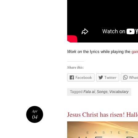
Work on
the lyrics while playing the
ga
Share this:
Facebook
Twitter
What
Tagged
Fala aí
,
Songs
,
Vocabulary
Apr
Jesus Christ has risen! Hall
04