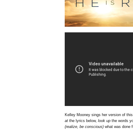
Kelley Mooney sings her version of thi
at
the lyrics below,
look up
the words y
(realize, be conscious)
what was done f