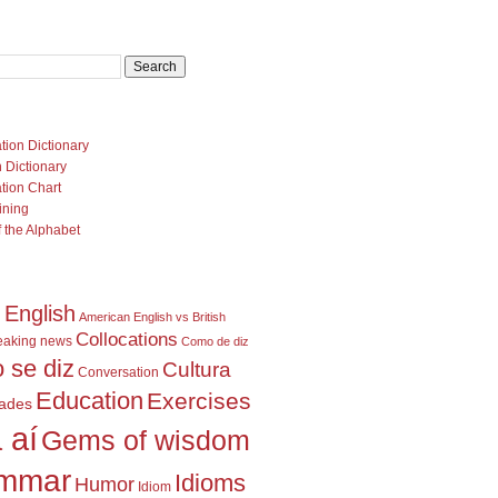
U
tion Dictionary
 Dictionary
tion Chart
ining
 the Alphabet
 English
American English vs British
Collocations
eaking news
Como de diz
 se diz
Cultura
Conversation
Education
Exercises
dades
 aí
Gems of wisdom
mmar
Idioms
Humor
Idiom