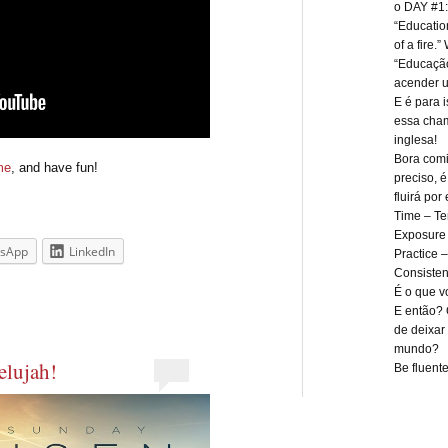
o DAY #1:
“Education 
of a fire.
“Educaçã
acender u
E é para 
essa cham
inglesa!
Bora comi
me
, and have fun!
preciso, 
fluirá por 
Time – T
Exposure 
sApp
LinkedIn
Practice –
Consisten
É o que vo
E então? 
de deixar 
mundo?
elujah!
Be fluente