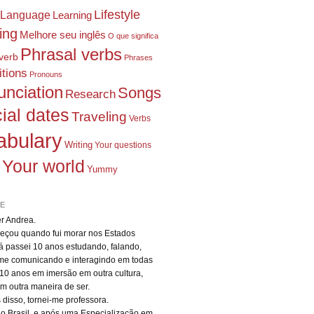
Lifestyle
Language
Learning
ing
Melhore seu inglês
O que significa
Phrasal verbs
verb
Phrases
tions
Pronouns
unciation
Songs
Research
ial dates
Traveling
Verbs
abulary
Writing
Your questions
Your world
Yummy
E
er Andrea.
çou quando fui morar nos Estados
á passei 10 anos estudando, falando,
me comunicando e interagindo em todas
 10 anos em imersão em outra cultura,
m outra maneira de ser.
 disso, tornei-me professora.
ao Brasil, e após uma Especialização em