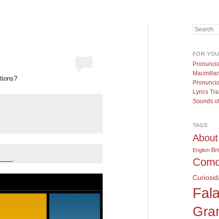
Search
FOR YO
Pronuncia
Macmillan
tions?
Pronuncia
Lyrics Tra
Sounds of
TAGS
About
Br
English
____.
Como
Curiosi
Fala
Gra