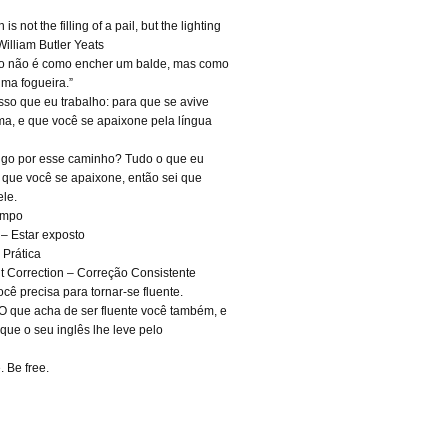
is not the filling of a pail, but the lighting
” William Butler Yeats
o não é como encher um balde, mas como
ma fogueira.”
isso que eu trabalho: para que se avive
a, e que você se apaixone pela língua
go por esse caminho? Tudo o que eu
é que você se apaixone, então sei que
ele.
empo
– Estar exposto
 Prática
t Correction – Correção Consistente
cê precisa para tornar-se fluente.
O que acha de ser fluente você também, e
que o seu inglês lhe leve pelo
. Be free.