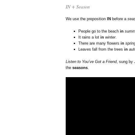
IN + Season
We use the preposition
IN
before a
sea
People go to the beach
in
summ
It rains a lot
in
winter
.
There are many flowers
in
sprin
Leaves fall from the trees
in
au
Listen to
You’ve Got a Friend
, sung by
the
seasons
.