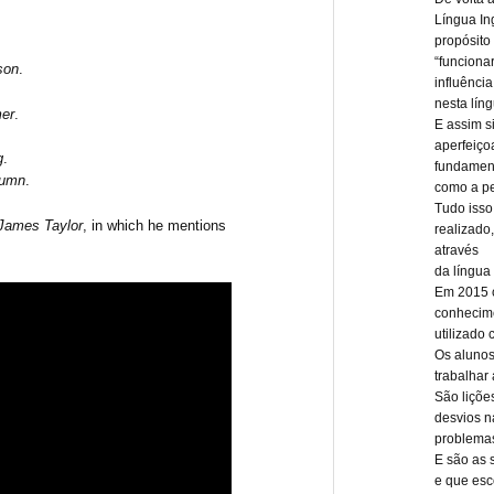
Língua In
propósito
“funciona
son
.
influênci
nesta lín
er
.
E assim s
aperfeiç
g
.
fundamen
tumn
.
como a pe
Tudo isso
James Taylor
, in which he mentions
realizado
através
da língua 
Em 2015 c
conhecime
utilizado 
Os alunos
trabalhar
São liçõe
desvios n
problema
E são as 
e que esc