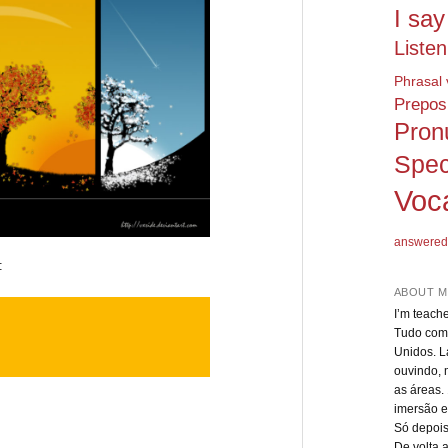
I say
Listen
Phrasal 
Preposi
Pron
Spec
Voc
answered
:
ABOUT M
I’m teach
Tudo come
Unidos. L
ouvindo, 
as áreas.
imersão e
Só depois
De volta 