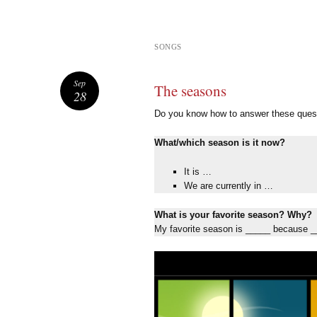
SONGS
Sep
The seasons
28
Do you know how to answer these ques
What/which season is it now?
It is …
We are currently in …
What is your favorite season? Why?
My favorite season is _____ because _