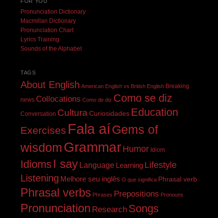
FOR YOU
Pronunciation Dictionary
Macmillan Dictionary
Pronunciation Chart
Lyrics Training
Sounds of the Alphabet
TAGS
About English
Breaking
American English vs British English
Como se diz
Collocations
news
Como de diz
Education
Cultura
Curiosidades
Conversation
Fala aí
Gems of
Exercises
Grammar
wisdom
Humor
Idiom
I say
Idioms
Lifestyle
Language
Learning
Listening
Melhore seu inglês
Phrasal verb
O que significa
Phrasal verbs
Prepositions
Phrases
Pronouns
Pronunciation
Songs
Research