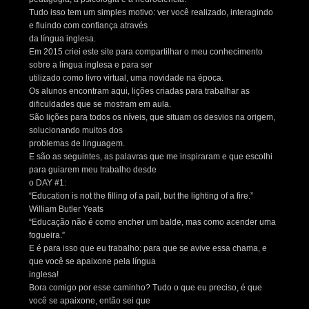
Tudo isso tem um simples motivo: ver você realizado, interagindo
e fluindo com confiança através
da língua inglesa.
Em 2015 criei este site para compartilhar o meu conhecimento
sobre a língua inglesa e para ser
utilizado como livro virtual, uma novidade na época.
Os alunos encontram aqui, lições criadas para trabalhar as
dificuldades que se mostram em aula.
São lições para todos os níveis, que situam os desvios na origem,
solucionando muitos dos
problemas de linguagem.
E são as seguintes, as palavras que me inspiraram e que escolhi
para guiarem meu trabalho desde
o DAY #1:
“Education is not the filling of a pail, but the lighting of a fire.”
William Butler Yeats
“Educação não é como encher um balde, mas como acender uma
fogueira.”
E é para isso que eu trabalho: para que se avive essa chama, e
que você se apaixone pela língua
inglesa!
Bora comigo por esse caminho? Tudo o que eu preciso, é que
você se apaixone, então sei que