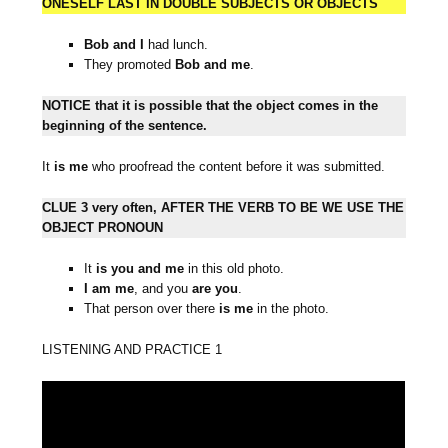
ONESELF LAST IN DOUBLE SUBJECTS OR OBJECTS
Bob and I
had lunch.
They promoted
Bob and me
.
NOTICE that it is possible that the object comes in the
beginning of the sentence.
It
is me
who proofread the content before it was submitted.
CLUE 3 very often, AFTER THE VERB TO BE WE USE THE
OBJECT PRONOUN
It
is
you and me
in this old photo.
I am me
, and you
are you
.
That person over there
is me
in the photo.
LISTENING AND PRACTICE 1