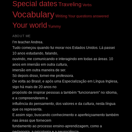
Special dates
Traveling
Verbs
Vocabulary
Writing
Your questions answered
Your world
Yummy
ABOUT ME
I’m teacher Andrea.
Tudo começou quando fui morar nos Estados Unidos. Lá passei
10 anos estudando, falando,
ouvindo, me comunicando e interagindo em todas as áreas. 10
anos em imersão em outra cultura,
imersão em outra maneira de ser.
Só depois disso, tornei-me professora.
De volta ao Brasil, e após uma Especialização em Língua Inglesa,
sigo há mais de 20 anos no
propósito de inspirar pessoas a também “funcionarem” no idioma,
e a compreenderem a
influência do pensamento, dos valores e da cultura, nesta língua
que os representa.
E assim sigo, buscando conhecimento e aperfeiçoamento também
nas áreas que fornecem
fundamento ao processo ensino-aprendizagem, como a
pedagogia, a psicologia e a neurociência.