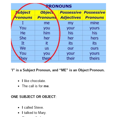
“
I” is a Subject Pronoun, and “ME” is an Object Pronoun.
I
like chocolate.
The call is for
me
.
ONE SUBJECT OR OBJECT
:
I
called Steve.
I
talked to Mary.