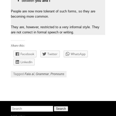
between
you and I
People are now more tolerant of such forms, so they are
becoming more common.
They are, however, restricted to a very informal style. They
are not correct in formal speech or writing.
Share this:
Facebook
Twitter
WhatsApp
LinkedIn
Tagged
Fala aí
,
Grammar
,
Pronouns
Post navigation
Search