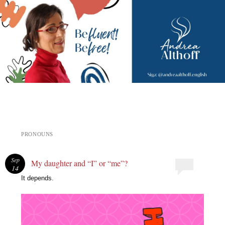
Andrea Althoff
PRONOUNS
Sep
My daughter and “I” or “me”?
14
It depends.