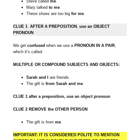
Steve called
me
.
Mary talked
to
me
.
These shoes are too big
for me
.
CLUE 1
AFTER A PREPOSITION
,
use an OBJECT
PRONOUN
We get
confused
when we use a
PRONOUN IN A PAIR
,
which it’s called:
MULTIPLE OR COMPOUND SUBJECTS AND OBJECTS:
Sarah and I
are friends.
The gift is
from
Sarah and me
.
CLUE 1 after a preposition, use an object pronoun
CLUE 2 REMOVE the OTHER PERSON
The gift is from
me
.
IMPORTANT: IT IS CONSIDERED POLITE
TO MENTION