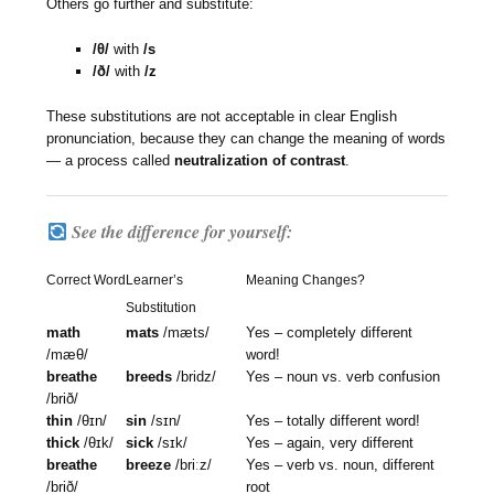
Others go further and substitute:
/θ/
with
/s
/ð/
with
/z
These substitutions are not acceptable in clear English
pronunciation, because they can change the meaning of words
— a process called
neutralization of contrast
.
See the difference for yourself:
Correct Word
Learner’s
Meaning Changes?
Substitution
math
mats
/mæts/
Yes – completely different
/mæθ/
word!
breathe
breeds
/bridz/
Yes – noun vs. verb confusion
/brið/
thin
/θɪn/
sin
/sɪn/
Yes – totally different word!
thick
/θɪk/
sick
/sɪk/
Yes – again, very different
breathe
breeze
/briːz/
Yes – verb vs. noun, different
/brið/
root