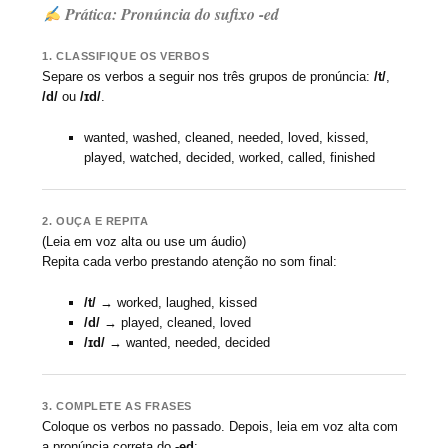
Prática: Pronúncia do sufixo -ed
1. CLASSIFIQUE OS VERBOS
Separe os verbos a seguir nos três grupos de pronúncia:
/t/
,
/d/
ou
/ɪd/
.
wanted, washed, cleaned, needed, loved, kissed,
played, watched, decided, worked, called, finished
2. OUÇA E REPITA
(Leia em voz alta ou use um áudio)
Repita cada verbo prestando atenção no som final:
/t/
→ worked, laughed, kissed
/d/
→ played, cleaned, loved
/ɪd/
→ wanted, needed, decided
3. COMPLETE AS FRASES
Coloque os verbos no passado. Depois, leia em voz alta com
a pronúncia correta do
-ed
: