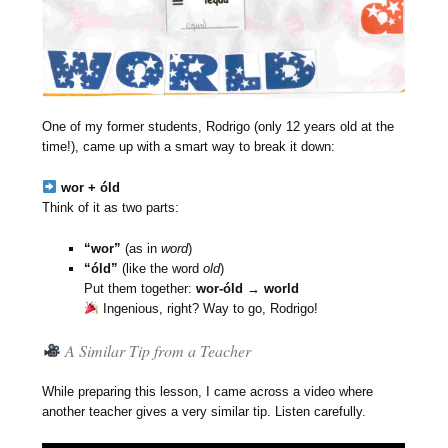
One of my former students, Rodrigo (only 12 years old at the
time!), came up with a smart way to break it down:
wor + óld
Think of it as two parts:
“wor”
(as in
word
)
“óld”
(like the word
old
)
Put them together:
wor-óld
→
world
Ingenious, right? Way to go, Rodrigo!
A Similar Tip from a Teacher
While preparing this lesson, I came across a video where
another teacher gives a very similar tip. Listen carefully.