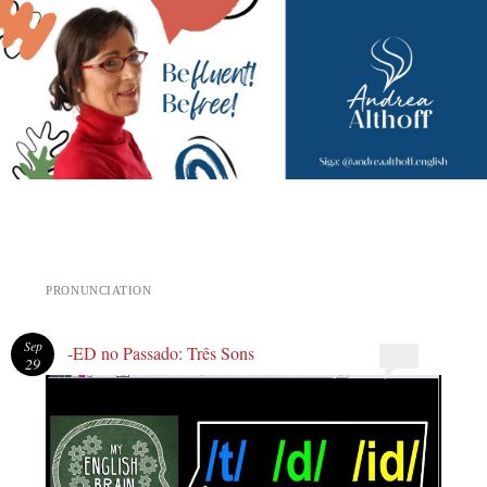
Andrea Althoff
PRONUNCIATION
Sep
-ED no Passado: Três Sons
29