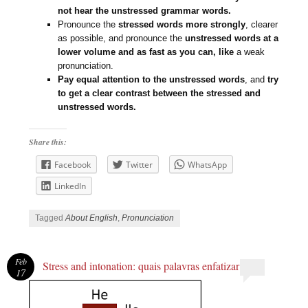
not hear the unstressed grammar words.
Pronounce the
stressed words more strongly
, clearer
as possible, and pronounce the
unstressed words at a
lower volume and as fast as you can, like
a weak
pronunciation.
Pay equal attention to the unstressed words
, and
try
to get a clear contrast between the stressed and
unstressed words.
Share this:
Facebook
Twitter
WhatsApp
LinkedIn
Tagged
About English
,
Pronunciation
Feb
Stress and intonation: quais palavras enfatizar
17