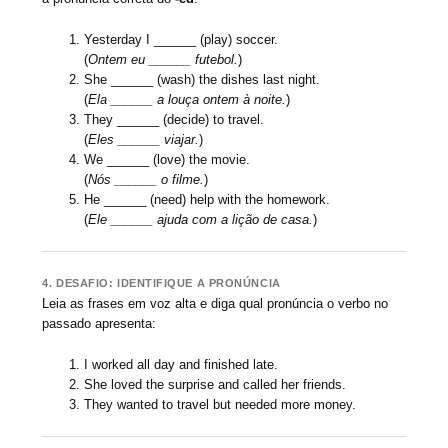
Yesterday I ______ (play) soccer.
(
Ontem eu ______ futebol.
)
She ______ (wash) the dishes last night.
(
Ela ______ a louça ontem à noite.
)
They ______ (decide) to travel.
(
Eles ______ viajar.
)
We ______ (love) the movie.
(
Nós ______ o filme.
)
He ______ (need) help with the homework.
(
Ele ______ ajuda com a lição de casa.
)
4. DESAFIO: IDENTIFIQUE A PRONÚNCIA
Leia as frases em voz alta e diga qual pronúncia o verbo no
passado apresenta:
I worked all day and finished late.
She loved the surprise and called her friends.
They wanted to travel but needed more money.