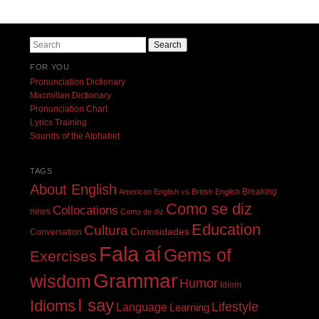
Search
FOR YOU
Pronunciation Dictionary
Macmillan Dictionary
Pronunciation Chart
Lyrics Training
Sounds of the Alphabet
TAGS
About English
Breaking
American English vs British English
Como se diz
Collocations
news
Como de diz
Education
Cultura
Curiosidades
Conversation
Fala aí
Gems of
Exercises
Grammar
wisdom
Humor
Idiom
I say
Idioms
Lifestyle
Language
Learning