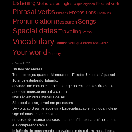
Listening
Melhore seu inglês
Phrasal verb
O que significa
Phrasal verbs
Prepositions
Phrases
Pronouns
Pronunciation
Songs
Research
Special dates
Traveling
Verbs
Vocabulary
Writing
Your questions answered
Your world
Yummy
ABOUT ME
I’m teacher Andrea.
Tudo começou quando fui morar nos Estados Unidos. Lá passei
10 anos estudando, falando,
ouvindo, me comunicando e interagindo em todas as áreas. 10
anos em imersão em outra cultura,
imersão em outra maneira de ser.
Só depois disso, tornei-me professora.
De volta ao Brasil, e após uma Especialização em Língua Inglesa,
sigo há mais de 20 anos no
propósito de inspirar pessoas a também “funcionarem” no idioma,
e a compreenderem a
influência do pensamento, dos valores e da cultura, nesta língua