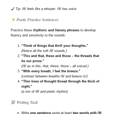
Tip: /θ/ feels like a whisper. /ð/ has voice.
Poetic Practice Sentences
Practice these
rhythmic and literary phrases
to develop
fluency and sensitivity to the sounds:
“Think of things that thrill your thoughts.”
(Notice all the soft /θ/ sounds.)
“This and that, these and those – the threads that
tie our prose.”
(/ð/ as in this, that, these, those – all voiced.)
“With every breath, I feel the breeze.”
(contrast between breathe /ð/ and breeze /z/)
“Thin lines of thought thread through the thick of
night.”
(a mix of /θ/ and poetic rhythm)
Writing Task
Write
one sentence
using at least
two words with /θ/
.