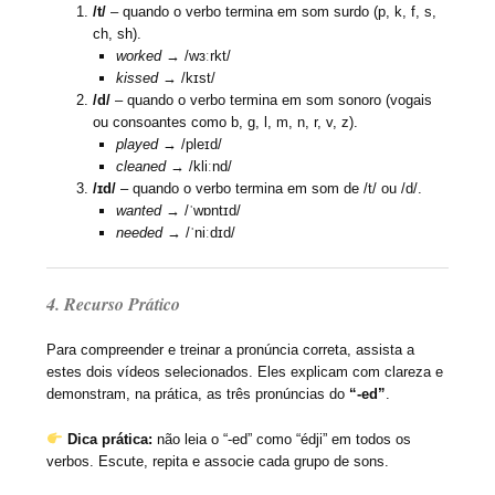
/t/
– quando o verbo termina em som surdo (p, k, f, s,
ch, sh).
worked
→ /wɜːrkt/
kissed
→ /kɪst/
/d/
– quando o verbo termina em som sonoro (vogais
ou consoantes como b, g, l, m, n, r, v, z).
played
→ /pleɪd/
cleaned
→ /kliːnd/
/ɪd/
– quando o verbo termina em som de /t/ ou /d/.
wanted
→ /ˈwɒntɪd/
needed
→ /ˈniːdɪd/
4. Recurso Prático
Para compreender e treinar a pronúncia correta, assista a
estes dois vídeos selecionados. Eles explicam com clareza e
demonstram, na prática, as três pronúncias do
“-ed”
.
Dica prática:
não leia o “-ed” como “édji” em todos os
verbos. Escute, repita e associe cada grupo de sons.