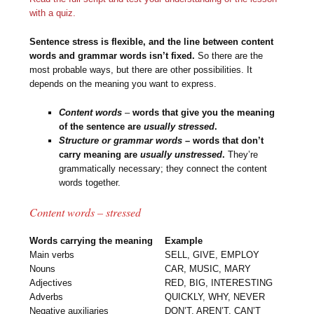
with a quiz.
Sentence stress is flexible, and the line between content
words and grammar words isn’t fixed.
So there are the
most probable ways, but there are other possibilities. It
depends on the meaning you want to express.
Content words
–
words that give you the meaning
of the sentence are
usually stressed
.
Structure or grammar words
– words that don’t
carry meaning
are
usually unstressed
.
They’re
grammatically necessary; they connect the content
words together.
Content words – stressed
Words carrying the meaning
Example
Main verbs
SELL, GIVE, EMPLOY
Nouns
CAR, MUSIC, MARY
Adjectives
RED, BIG, INTERESTING
Adverbs
QUICKLY, WHY, NEVER
Negative auxiliaries
DON’T, AREN’T, CAN’T