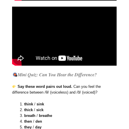
Mini Quiz: Can You Hear the Difference?
Say these word pairs out loud.
Can you feel the
difference between /θ/ (voiceless) and /ð/ (voiced)?
think
/
sink
thick
/
sick
breath
/
breathe
then
/
den
they
/
day