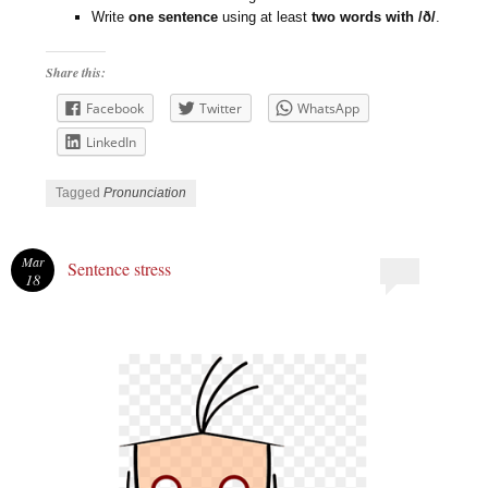
Write
one sentence
using at least
two words with /ð/
.
Share this:
Facebook
Twitter
WhatsApp
LinkedIn
Tagged
Pronunciation
Mar
Sentence stress
18