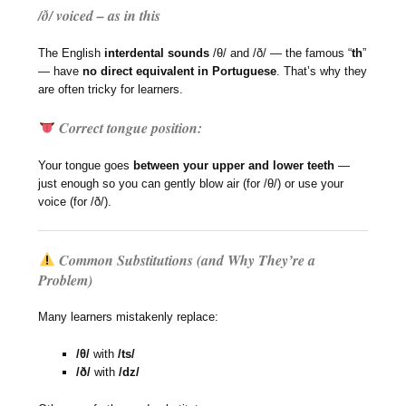
/ð/ voiced – as in this
The English
interdental sounds
/θ/ and /ð/ — the famous “
th
”
— have
no direct equivalent in Portuguese
. That’s why they
are often tricky for learners.
Correct tongue position:
Your tongue goes
between your upper and lower teeth
—
just enough so you can gently blow air (for /θ/) or use your
voice (for /ð/).
Common Substitutions (and Why They’re a
Problem)
Many learners mistakenly replace:
/θ/
with
/ts/
/ð/
with
/dz/