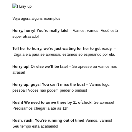
Veja agora alguns exemplos:
Hurry, hurry! You’re really late! ­
– Vamos, vamos! Você está
super atrasado!
Tell her to hurry, we’re just waiting for her to get ready. –
Diga a ela para se apressar, estamos só esperando por ela.
Hurry up! Or else we’ll be late! –
Se apresse ou vamos nos
atrasar!
Hurry up, guys! You can’t miss the bus! –
Vamos logo,
pessoal! Vocês não podem perder o ônibus!
Rush! We need to arrive there by 11 o´clock!
Se apresse!
Precisamos chegar lá até às 11h!
Rush, rush! You’re running out of time!
Vamos, vamos!
Seu tempo está acabando!