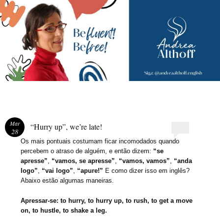
Andrea Althoff
Mar
“Hurry up”, we’re late!
28
Os mais pontuais costumam ficar incomodados quando
percebem o atraso de alguém, e então dizem:
“se
apresse”
,
“vamos, se apresse”
,
“vamos, vamos”
,
“anda
logo”
,
“vai logo”
,
“apure!”
E como dizer isso em inglês?
Abaixo estão algumas maneiras.
Apressar-se: to hurry, to hurry up, to rush, to get a move
on, to hustle, to shake a leg.