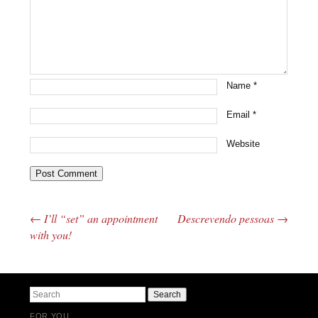
Name
*
Email
*
Website
←
I’ll “set” an appointment
Descrevendo pessoas
→
Post navigation
with you!
Search
FOR YOU