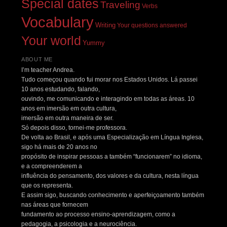
Special dates
Traveling
Verbs
Vocabulary
Writing
Your questions answered
Your world
Yummy
ABOUT ME
I’m teacher Andrea.
Tudo começou quando fui morar nos Estados Unidos. Lá passei
10 anos estudando, falando,
ouvindo, me comunicando e interagindo em todas as áreas. 10
anos em imersão em outra cultura,
imersão em outra maneira de ser.
Só depois disso, tornei-me professora.
De volta ao Brasil, e após uma Especialização em Língua Inglesa,
sigo há mais de 20 anos no
propósito de inspirar pessoas a também “funcionarem” no idioma,
e a compreenderem a
influência do pensamento, dos valores e da cultura, nesta língua
que os representa.
E assim sigo, buscando conhecimento e aperfeiçoamento também
nas áreas que fornecem
fundamento ao processo ensino-aprendizagem, como a
pedagogia, a psicologia e a neurociência.