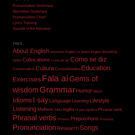
Pronunciation Dictionary
Macmillan Dictionary
Pronunciation Chart
Lyrics Training
Sounds of the Alphabet
TAGS
About English
Breaking
American English vs British English
Como se diz
Collocations
news
Como de diz
Education
Cultura
Curiosidades
Conversation
Fala aí
Gems of
Exercises
Grammar
wisdom
Humor
Idiom
I say
Idioms
Lifestyle
Language
Learning
Listening
Melhore seu inglês
Phrasal verb
O que significa
Phrasal verbs
Prepositions
Phrases
Pronouns
Pronunciation
Songs
Research