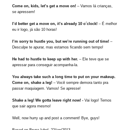
Come on, kids, let’s get a move on!
– Vamos lá crianças,
se apressem!
I’d better get a move on, it’s already 10 o´clock!
– É melhor
eu ir logo, já são 10 horas!
I’m sorry to hustle you, but we’re running out of time!
–
Desculpe te apurar, mas estamos ficando sem tempo!
He had to hustle to keep up with her.
– Ele teve que se
apressar para conseguir acompanha-la.
You always take such a long time to put on your makeup.
Come on, shake a leg!
– Você sempre demora tanto pra
passar maquiagem. Vamos! Se apresse!
Shake a leg!
We gotta leave right now!
­-
Vai logo! Temos
que sair agora mesmo!
Well, now hurry up and post a comment! Bye, guys!
Based on Bruna Iubel
22/jan/2013