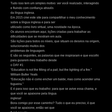
Tudo isso tem um simples motivo: ver você realizado, interagindo
e fluindo com confiança através
da língua inglesa.
Em 2015 criei este site para compartilhar o meu conhecimento
sobre a língua inglesa e para ser
utilizado como livro virtual, uma novidade na época.
Os alunos encontram aqui, lições criadas para trabalhar as
dificuldades que se mostram em aula.
São lições para todos os níveis, que situam os desvios na origem,
solucionando muitos dos
problemas de linguagem.
E são as seguintes, as palavras que me inspiraram e que escolhi
para guiarem meu trabalho desde
o DAY #1:
“Education is not the filling of a pail, but the lighting of a fire.”
William Butler Yeats
“Educação não é como encher um balde, mas como acender uma
fogueira.”
E é para isso que eu trabalho: para que se avive essa chama, e
que você se apaixone pela língua
inglesa!
Bora comigo por esse caminho? Tudo o que eu preciso, é que
você se apaixone, então sei que