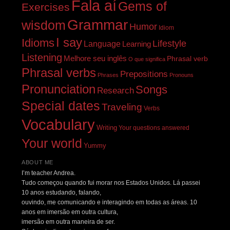
Fala aí
Gems of
Exercises
Grammar
wisdom
Humor
Idiom
I say
Idioms
Lifestyle
Language
Learning
Listening
Melhore seu inglês
Phrasal verb
O que significa
Phrasal verbs
Prepositions
Phrases
Pronouns
Pronunciation
Songs
Research
Special dates
Traveling
Verbs
Vocabulary
Writing
Your questions answered
Your world
Yummy
ABOUT ME
I’m teacher Andrea.
Tudo começou quando fui morar nos Estados Unidos. Lá passei
10 anos estudando, falando,
ouvindo, me comunicando e interagindo em todas as áreas. 10
anos em imersão em outra cultura,
imersão em outra maneira de ser.