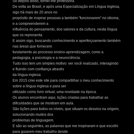
Só depois disso, tornei-me professora.
De volta ao Brasil, e após uma Especialização em Língua Inglesa,
sigo há mais de 20 anos no
propósito de inspirar pessoas a também “funcionarem” no idioma,
e a compreenderem a
influência do pensamento, dos valores e da cultura, nesta língua
que os representa.
E assim sigo, buscando conhecimento e aperfeiçoamento também
nas áreas que fornecem
fundamento ao processo ensino-aprendizagem, como a
pedagogia, a psicologia e a neurociência.
Tudo isso tem um simples motivo: ver você realizado, interagindo
e fluindo com confiança através
da língua inglesa.
Em 2015 criei este site para compartilhar o meu conhecimento
sobre a língua inglesa e para ser
utilizado como livro virtual, uma novidade na época.
Os alunos encontram aqui, lições criadas para trabalhar as
dificuldades que se mostram em aula.
São lições para todos os níveis, que situam os desvios na origem,
solucionando muitos dos
problemas de linguagem.
E são as seguintes, as palavras que me inspiraram e que escolhi
para guiarem meu trabalho desde