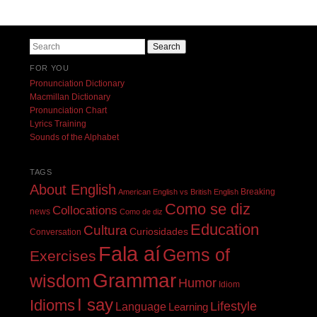
Search
FOR YOU
Pronunciation Dictionary
Macmillan Dictionary
Pronunciation Chart
Lyrics Training
Sounds of the Alphabet
TAGS
About English
Breaking
American English vs British English
Como se diz
Collocations
news
Como de diz
Education
Cultura
Curiosidades
Conversation
Fala aí
Gems of
Exercises
Grammar
wisdom
Humor
Idiom
I say
Idioms
Lifestyle
Language
Learning