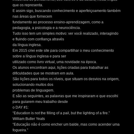
que os representa.
E assim sigo, buscando conhecimento e aperfeiçoamento também
nas áreas que fornecem
fundamento ao processo ensino-aprendizagem, como a
pedagogia, a psicologia e a neurociência.
Tudo isso tem um simples motivo: ver você realizado, interagindo
e fluindo com confiança através
da língua inglesa.
Em 2015 criei este site para compartilhar o meu conhecimento
sobre a língua inglesa e para ser
utilizado como livro virtual, uma novidade na época.
Os alunos encontram aqui, lições criadas para trabalhar as
dificuldades que se mostram em aula.
São lições para todos os níveis, que situam os desvios na origem,
solucionando muitos dos
problemas de linguagem.
E são as seguintes, as palavras que me inspiraram e que escolhi
para guiarem meu trabalho desde
o DAY #1:
“Education is not the filling of a pail, but the lighting of a fire.”
William Butler Yeats
“Educação não é como encher um balde, mas como acender uma
fogueira.”