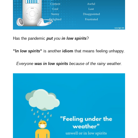
Has the pandemic
put
you
in low spirits
?
“I
n low spirits
“
is another
idiom
that means feeling unhappy.
Everyone
was in low spirits
because of the rainy weather.