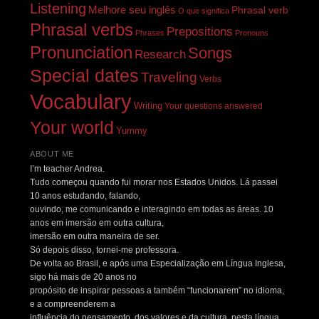
Listening
Melhore seu inglês
Phrasal verb
O que significa
Phrasal verbs
Prepositions
Phrases
Pronouns
Pronunciation
Songs
Research
Special dates
Traveling
Verbs
Vocabulary
Writing
Your questions answered
Your world
Yummy
ABOUT ME
I’m teacher Andrea.
Tudo começou quando fui morar nos Estados Unidos. Lá passei
10 anos estudando, falando,
ouvindo, me comunicando e interagindo em todas as áreas. 10
anos em imersão em outra cultura,
imersão em outra maneira de ser.
Só depois disso, tornei-me professora.
De volta ao Brasil, e após uma Especialização em Língua Inglesa,
sigo há mais de 20 anos no
propósito de inspirar pessoas a também “funcionarem” no idioma,
e a compreenderem a
influência do pensamento, dos valores e da cultura, nesta língua