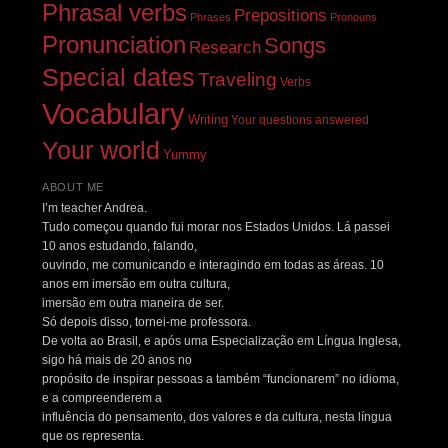
Phrasal verbs
Prepositions
Phrases
Pronouns
Pronunciation
Songs
Research
Special dates
Traveling
Verbs
Vocabulary
Writing
Your questions answered
Your world
Yummy
ABOUT ME
I’m teacher Andrea.
Tudo começou quando fui morar nos Estados Unidos. Lá passei
10 anos estudando, falando,
ouvindo, me comunicando e interagindo em todas as áreas. 10
anos em imersão em outra cultura,
imersão em outra maneira de ser.
Só depois disso, tornei-me professora.
De volta ao Brasil, e após uma Especialização em Língua Inglesa,
sigo há mais de 20 anos no
propósito de inspirar pessoas a também “funcionarem” no idioma,
e a compreenderem a
influência do pensamento, dos valores e da cultura, nesta língua
que os representa.