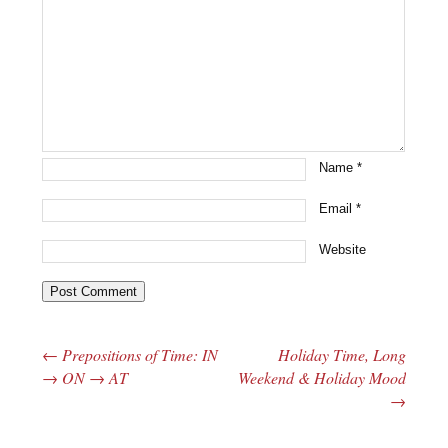
Name
*
Email
*
Website
←
Prepositions of Time: IN
Holiday Time, Long
Post navigation
→ ON → AT
Weekend & Holiday Mood
→