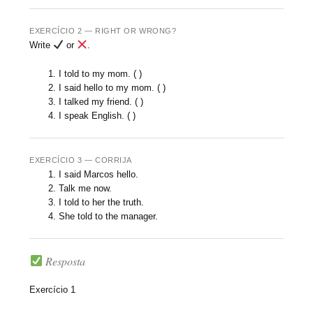
EXERCÍCIO 2 — RIGHT OR WRONG?
Write
or
.
I told to my mom. ( )
I said hello to my mom. ( )
I talked my friend. ( )
I speak English. ( )
EXERCÍCIO 3 — CORRIJA
I said Marcos hello.
Talk me now.
I told to her the truth.
She told to the manager.
Resposta
Exercício 1