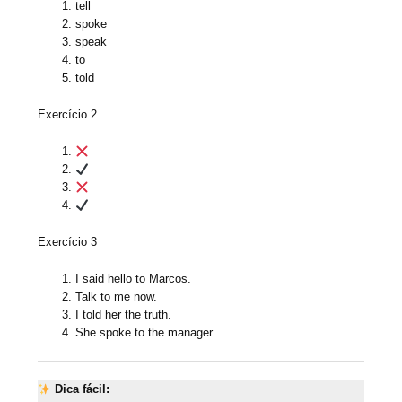
tell
spoke
speak
to
told
Exercício 2
Exercício 3
I said hello to Marcos.
Talk to me now.
I told her the truth.
She spoke to the manager.
Dica fácil: