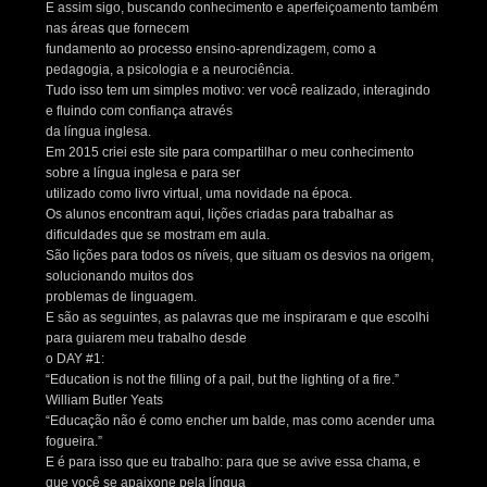
E assim sigo, buscando conhecimento e aperfeiçoamento também
nas áreas que fornecem
fundamento ao processo ensino-aprendizagem, como a
pedagogia, a psicologia e a neurociência.
Tudo isso tem um simples motivo: ver você realizado, interagindo
e fluindo com confiança através
da língua inglesa.
Em 2015 criei este site para compartilhar o meu conhecimento
sobre a língua inglesa e para ser
utilizado como livro virtual, uma novidade na época.
Os alunos encontram aqui, lições criadas para trabalhar as
dificuldades que se mostram em aula.
São lições para todos os níveis, que situam os desvios na origem,
solucionando muitos dos
problemas de linguagem.
E são as seguintes, as palavras que me inspiraram e que escolhi
para guiarem meu trabalho desde
o DAY #1:
“Education is not the filling of a pail, but the lighting of a fire.”
William Butler Yeats
“Educação não é como encher um balde, mas como acender uma
fogueira.”
E é para isso que eu trabalho: para que se avive essa chama, e
que você se apaixone pela língua