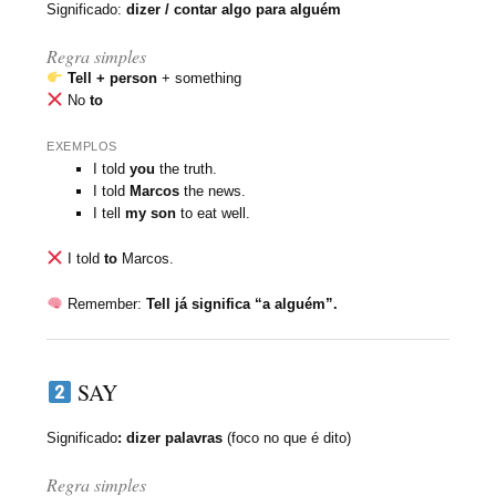
Significado:
dizer / contar algo
para alguém
Regra simples
Tell + person
+ something
No
to
EXEMPLOS
I told
you
the truth.
I told
Marcos
the news.
I tell
my son
to eat well.
I told
to
Marcos.
Remember:
Tell já significa “a alguém”.
SAY
Significado
:
dizer palavras
(foco no que é dito)
Regra simples