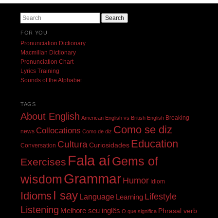
Search
FOR YOU
Pronunciation Dictionary
Macmillan Dictionary
Pronunciation Chart
Lyrics Training
Sounds of the Alphabet
TAGS
About English
Breaking
American English vs British English
Como se diz
Collocations
news
Como de diz
Education
Cultura
Curiosidades
Conversation
Fala aí
Gems of
Exercises
Grammar
wisdom
Humor
Idiom
I say
Idioms
Lifestyle
Language
Learning
Listening
Melhore seu inglês
Phrasal verb
O que significa