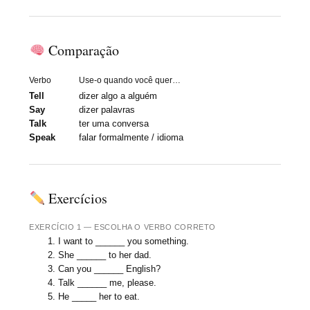
Comparação
Verbo
Use-o quando você quer…
Tell
dizer algo a alguém
Say
dizer palavras
Talk
ter uma conversa
Speak
falar formalmente / idioma
Exercícios
EXERCÍCIO 1 — ESCOLHA O VERBO CORRETO
I want to ______ you something.
She ______ to her dad.
Can you ______ English?
Talk ______ me, please.
He _____ her to eat.